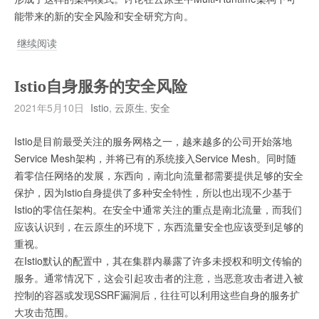
Hijacking
能带来的新的安全风险和安全研究方向。
(BLH)
从
继续阅读
Service
Mesh
Istio自身服务的安全风险
到
2021年5月10日
Istio
,
云原生
,
安全
Multi-
Runtime
Istio是目前最受关注的服务网格之一，越来越多的公司开始落地
Service Mesh架构，并将已有的系统接入Service Mesh。同时随
着零信任网络的发展，东西向，南北向流量都需要提供足够的安全
保护，因为Istio自身提供了多种安全特性，所以也出现不少基于
Istio的零信任架构。在安全中通常关注的重点是南北流量，而我们
应该认识到，在云原生的环境下，东西流量安全也应该受到足够的
重视。
在Istio默认的配置中，其在集群内暴露了许多未授权和明文传输的
服务。通常情况下，这会引起攻击者的注意，当恶意攻击者进入被
控制的容器或发现SSRF漏洞后，往往可以利用这些自身的服务扩
大攻击范围。