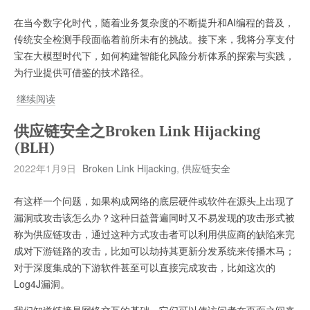
在当今数字化时代，随着业务复杂度的不断提升和AI编程的普及，
传统安全检测手段面临着前所未有的挑战。接下来，我将分享支付
宝在大模型时代下，如何构建智能化风险分析体系的探索与实践，
为行业提供可借鉴的技术路径。
跨
继续阅读
向
供应链安全之Broken Link Hijacking
无
(BLH)
人
之
2022年1月9日
Broken Link Hijacking
,
供应链安全
境：
智
有这样一个问题，如果构成网络的底层硬件或软件在源头上出现了
能
漏洞或攻击该怎么办？这种日益普遍同时又不易发现的攻击形式被
架
称为供应链攻击，通过这种方式攻击者可以利用供应商的缺陷来完
构
成对下游链路的攻击，比如可以劫持其更新分发系统来传播木马；
的
对于深度集成的下游软件甚至可以直接完成攻击，比如这次的
支
Log4J漏洞。
付
我们知道链接是网络交互的基础，它们可以使访问者在页面之间来