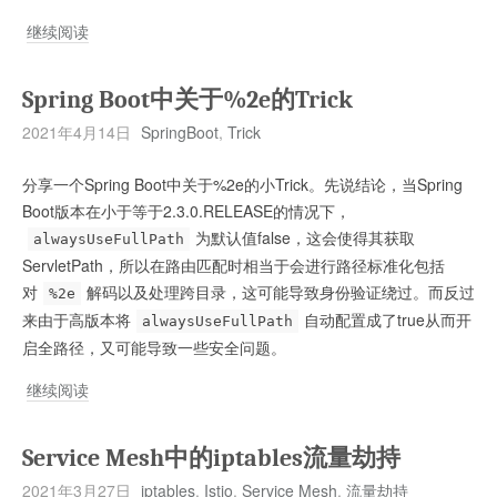
Istio
继续阅读
自
身
Spring Boot中关于%2e的Trick
服
2021年4月14日
SpringBoot
,
Trick
务
的
分享一个Spring Boot中关于%2e的小Trick。先说结论，当Spring
安
Boot版本在小于等于2.3.0.RELEASE的情况下，
全
为默认值false，这会使得其获取
alwaysUseFullPath
风
ServletPath，所以在路由匹配时相当于会进行路径标准化包括
险
对
解码以及处理跨目录，这可能导致身份验证绕过。而反过
%2e
来由于高版本将
自动配置成了true从而开
alwaysUseFullPath
启全路径，又可能导致一些安全问题。
Spring
继续阅读
Boot
中
Service Mesh中的iptables流量劫持
关
2021年3月27日
iptables
,
Istio
,
Service Mesh
,
流量劫持
于%2e