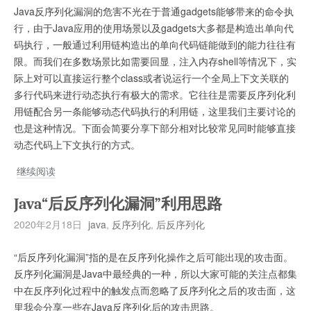
Java反序列化漏洞的危害不光在于普通gadgets能够带来的命令执
行，由于Java应用的使用场景以及gadgets大多都是构造出单向代
码执行，一般通过利用链构造出的单向代码链能做到的能力往往有
限。而我们在多数场景比如需要回显，注入内存shell等情况下，实
际上对可以直接运行整个class或者说运行一个全局上下文关联的
多行代码来进行动态执行有极大的需求。它往往是需要反序列化利
用链配合另一条能够动态代码执行的利用链，这里我们主要讨论的
也是这种情况。下面会简要分享下部分相对比较常见同时能够直接
动态代码上下文执行的方式。
Java
继续阅读
单
Java“后反序列化漏洞”利用思路
向
代
2020年2月18日
java
,
反序列化
,
后反序列化
码
执
“后反序列化漏洞”指的是在反序列化操作之后可能出现的攻击面。
行
反序列化漏洞是Java中最经典的一种，所以大家可能的关注点都集
链
中在反序列化过程中的触发点而忽略了反序列化之后的攻击面，这
配
里我会分享一些在Java反序列化后的攻击思路。