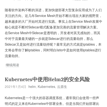
的
随着软件架构不断的演进，更加快捷部署大型复杂应用成为了人们
Trick
关注的方向。近几年Service Mesh开始不断出现在大家的视野里，
越来越多的大厂开始对其进行实践。事实上在Service Mesh发展中
核心就是不断对Sidecar模式配备更加完善的流量管理解决方案。
在Service Mesh中Sidecar是透明的，开发者对其无感知的，而其
中对于流量最关键的一步就是Sidecar进行的流量劫持，那么
Sidecar又是如何进行流量劫持呢？最常见的方式就是iptables，本
文将会带你了解iptables，同时明白Istio中是如何使用iptables进行
流量劫持。
Service
继续阅读
Mesh
中
Kubernetes中使用Helm2的安全风险
的
2021年1月4日
helm
,
Kubernetes
,
云原生
iptables
流
Kubernetes是一个强大的容器调度系统，通常我们会使用一些声
量
明式的定义来在Kubernetes中部署业务。但是当我们开始部署比
劫