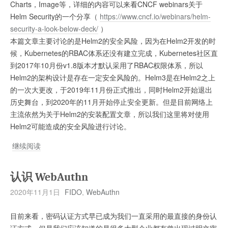
Charts，Image等，详细的内容可以来看CNCF webinars关于
Helm Security的一个分享（
https://www.cncf.io/webinars/helm-
security-a-look-below-deck/
）
本篇文章主要讨论的是Helm2的安全风险，因为在Helm2开发的时
候，Kubernetes的RBAC体系还没有建立完成，Kubernetes社区直
到2017年10月份v1.8版本才默认采用了RBAC权限体系，所以
Helm2的架构设计是存在一定安全风险的。Helm3是在Helm2之上
的一次大更改，于2019年11月份正式推出，同时Helm2开始退出
历史舞台，到2020年的11月开始停止安全更新。但是目前网络上
主流依然为关于Helm2的安装配置文章，所以我们这里将对使用
Helm2可能造成的安全风险进行讨论。
Kubernetes
继续阅读
中
使
认识 WebAuthn
用
2020年11月1日
FIDO
,
WebAuthn
Helm2
的
目前来看，密码认证方式早已成为我们一直采用的最直接的身份认
安
证方式。但是我们应该知道的是很多大型企业都有曾出现过明文密