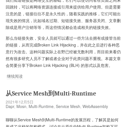
宝
回跳转，可以将网络资源连接或引用来提供给用户使用。但是需要
安
注意的是，链接往往不是永久性的，随着实践的推移，它们可能出
全
现失效的情况，比如域名过期、短链接失效、服务器关闭、文章删
风
除或是用户注销等等，而这些情况都会造成相关的链接失效。
险
扫
那么当链接失效，安全人员就可以通过一些方法去拥有或接管当前
描
的链接，从而完成Broken Link Hijacking，并在此之后进行各种恶
实
意行为攻击。这种问题实际上在野已经被无数利用，而目前来看仍
践
然有很多研究人员不了解或者企业对于此类问题不重视。本篇文章
会简要分享下Broken Link Hijacking (BLH) 的形式以及危害。
供
继续阅读
应
链
从Service Mesh到Multi-Runtime
安
2021年12月5日
全
Dapr
,
Mosn
,
Multi-Runtime
,
Service Mesh
,
WebAssembly
之
Broken
聊聊从Service Mesh到Multi-Runtime的发展历程，了解其是如何
Link
形成了这样的架构模式。讨论在云原生中Multi-Runtime架构下可