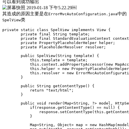
可以看到成功输出
￼
其造成的原因主要是在
中的
ErrorMvcAutoConfiguration.java
类
SpelView
private static class SpelView implements View {

        private final String template;

        private final StandardEvaluationContext context
        private PropertyPlaceholderHelper helper;

        private PlaceholderResolver resolver;

        public SpelView(String template) {

            this.template = template;

            this.context.addPropertyAccessor(new MapAcc
            this.helper = new PropertyPlaceholderHelper
            this.resolver = new ErrorMvcAutoConfigurati
        }

        public String getContentType() {

            return "text/html";

        }

        public void render(Map<String, ?> model, HttpSe
            if(response.getContentType() == null) {

                response.setContentType(this.getContent
            }

            Map<String, Object> map = new HashMap(model