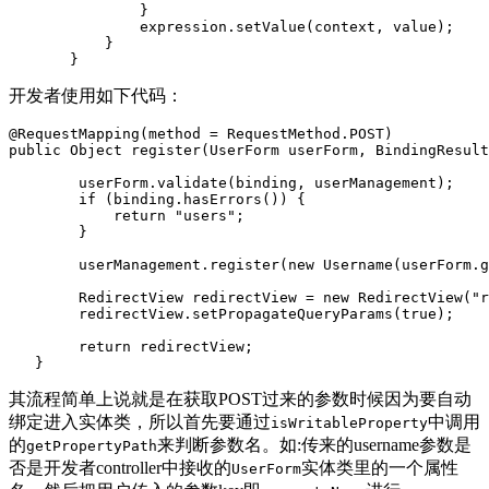
               }

               expression.setValue(context, value);

           }

       }
开发者使用如下代码：
@RequestMapping(method = RequestMethod.POST)

public Object register(UserForm userForm, BindingResult
        userForm.validate(binding, userManagement);

        if (binding.hasErrors()) {

            return "users";

        }

        userManagement.register(new Username(userForm.g
        RedirectView redirectView = new RedirectView("r
        redirectView.setPropagateQueryParams(true);

        return redirectView;

   }
其流程简单上说就是在获取POST过来的参数时候因为要自动
绑定进入实体类，所以首先要通过
中调用
isWritableProperty
的
来判断参数名。如:传来的username参数是
getPropertyPath
否是开发者controller中接收的
实体类里的一个属性
UserForm