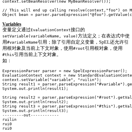
context.setBeanResolver(new MyBeanResolver());

// This will end up calling resolve(context,"foo") on M
Object bean = parser.parseExpression("@foo").getValue(c
Variables
变量定义通过
接口的
EvaluationContext
方法定义；在表达式中使
setVariable(variableName, value)
用
引用；除了引用自定义变量，SpEL还允许引
#variableName
用根对象及当前上下文对象，使用
引用根对象，使用
#root
引用当前上下文对象。
#this
如：
ExpressionParser parser = new SpelExpressionParser();

EvaluationContext context = new StandardEvaluationConte
context.setVariable("variable", "ruilin");

String result1 = parser.parseExpression("#variable").ge
System.out.println(result1);

String result2 = parser.parseExpression("#root").getVal
System.out.println(result2);

String result3 = parser.parseExpression("#this").getVal
System.out.println(result3);

---------out------------

ruilin

rui0

rui0