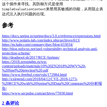
这个插件来寻找。其防御方式是使用
来禁用其敏感的功能，从而阻止表
SimpleEvaluationContext
达式注入执行问题的出现。
参考
https://docs.spring.io/spring/docs/3.0.x/reference/expressions.html
http://www.polaris-lab.com/index.php/archives/613/
https://m.habr.com/company/dsec/blog/433034/
http://blog.nsfocus.net/spel-vulnerability-technical-analysis-and-
protection-scheme/
http://deadpool.sh/2017/RCE-Springs/
https://2018.zeronights.ru/wp-
content/uploads/materials/10%20ZN2018%20WV%20-
%20Spel%20injection%20.pdf
https://www.freebuf.com/vuls/172984.html
http://xxlegend.com/2018/04/12/CVE-2018-1273-
%20RCE%20with%20Spring%20Data%20Commons%20分析报
告/
https://www.secpulse.com/archives/75930.html
2 条评论