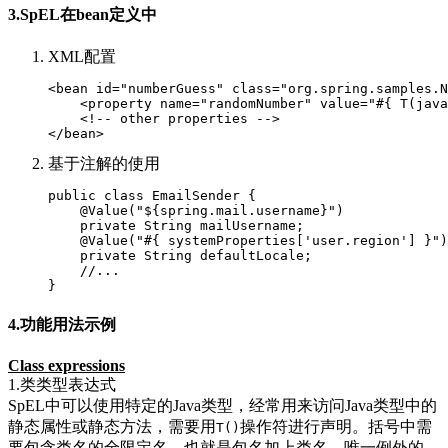
3.SpEL在bean定义中
XML配置
<bean id="numberGuess" class="org.spring.samples.N
    <property name="randomNumber" value="#{ T(java
    <!-- other properties -->

</bean>
基于注解的使用
public class EmailSender {

    @Value("${spring.mail.username}")

    private String mailUsername;

    @Value("#{ systemProperties['user.region'] }")
    private String defaultLocale;

    //...

}
4.功能用法示例
Class expressions
1.类类型表达式
SpEL中可以使用特定的Java类型，经常用来访问Java类型中的
静态属性或静态方法，需要用
操作符进行声明。括号中需
T()
要包含类名的全限定名，也就是包名加上类名。唯一例外的