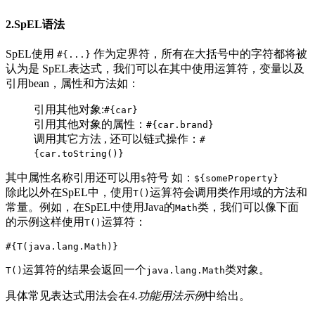
2.SpEL语法
SpEL使用
作为定界符，所有在大括号中的字符都将被
#{...}
认为是 SpEL表达式，我们可以在其中使用运算符，变量以及
引用bean，属性和方法如：
引用其他对象:
#{car}
引用其他对象的属性：
#{car.brand}
调用其它方法 , 还可以链式操作：
#
{car.toString()}
其中属性名称引用还可以用
符号 如：
$
${someProperty}
除此以外在SpEL中，使用
运算符会调用类作用域的方法和
T()
常量。例如，在SpEL中使用Java的
类，我们可以像下面
Math
的示例这样使用
运算符：
T()
#{T(java.lang.Math)}
运算符的结果会返回一个
类对象。
T()
java.lang.Math
具体常见表达式用法会在
4.功能用法示例
中给出。