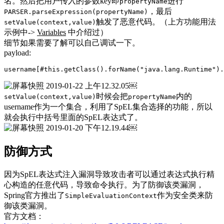
名。然后把用户传入的参数key即
进行
propertyName
，最后
PARSER.parseExpression(propertyName)
触发了恶意代码。（上方功能用法
setValue(context,value)
示例中->
Variables
中介绍过）
细节如果需要了解可以自己调试一下。
payload:
username[#this.getClass().forName("java.lang.Runtime").
￼
时候会把
内的
setValue(context,value)
propertyName
username作为一个集合，利用了SpEL集合选择的功能，所以
就会执行中括号里面的SpEL表达式了。
￼
防御方式
因为SpEL表达式注入漏洞导致攻击者可以通过表达式执行精
心构造的任意代码，导致命令执行。为了防御该类漏洞，
Spring官方推出了
作为安全类来防
SimpleEvaluationContext
御该类漏洞。
官方文档：