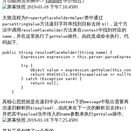
方功能用法示例中->
Variables
中介绍过）
￼
大致流程为
类中通过
PropertyPlaceholderHelper
方法递归字符串找到目标去掉
，这个方
parseStringValue
$()
法中调用
方法来在
中找到对应的
resolvePlaceholder
context
，并在这里执行了
操作。由此造成命令执行。代
name
getValue
码如下。
public String resolvePlaceholder(String name) {

        Expression expression = this.parser.parseExpres
        try {

            Object value = expression.getValue(this.con
            return HtmlUtils.htmlEscape(value == null?n
        } catch (Exception var4) {

            return null;

        }

    }
其核心思想就是在递归中从
下的
中取出需要再
context
message
次递归解析的
，由此来在下一次的解析后去掉
$(payload)
$()
并把其中
当作传入的
参数来执行
操作。
payload
name
getValue
￼
其补丁是创建了一个新的