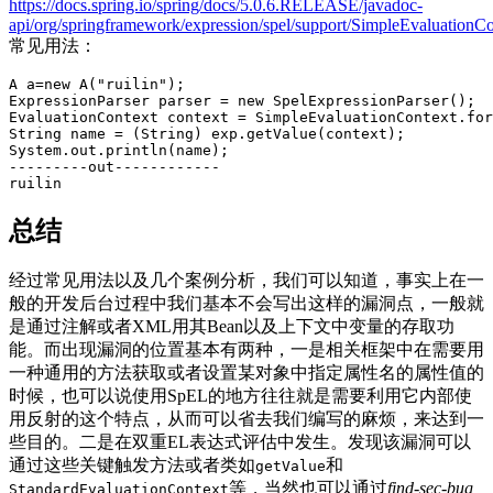
https://docs.spring.io/spring/docs/5.0.6.RELEASE/javadoc-
api/org/springframework/expression/spel/support/SimpleEvaluationCo
常见用法：
A a=new A("ruilin");

ExpressionParser parser = new SpelExpressionParser();

EvaluationContext context = SimpleEvaluationContext.for
String name = (String) exp.getValue(context);

System.out.println(name);

---------out------------

ruilin
总结
经过常见用法以及几个案例分析，我们可以知道，事实上在一
般的开发后台过程中我们基本不会写出这样的漏洞点，一般就
是通过注解或者XML用其Bean以及上下文中变量的存取功
能。而出现漏洞的位置基本有两种，一是相关框架中在需要用
一种通用的方法获取或者设置某对象中指定属性名的属性值的
时候，也可以说使用SpEL的地方往往就是需要利用它内部使
用反射的这个特点，从而可以省去我们编写的麻烦，来达到一
些目的。二是在双重EL表达式评估中发生。发现该漏洞可以
通过这些关键触发方法或者类如
和
getValue
等，当然也可以通过
find-sec-bug
StandardEvaluationContext