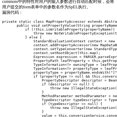
commons中的特性对用户的输入参数进行自动匹配时候，会将
用户提交的form表单中的参数名作为SpEL执行。
漏洞代码：
private static class MapPropertyAccessor extends Abstra
       public void setPropertyValue(String propertyName
           if (!this.isWritableProperty(propertyName)) 
               throw new NotWritablePropertyException(t
           } else {

               StandardEvaluationContext context = new 
               context.addPropertyAccessor(new MapDataB
               context.setTypeConverter(new StandardTyp
               context.setRootObject(this.map);

               Expression expression = PARSER.parseExpr
               PropertyPath leafProperty = this.getProp
               TypeInformation<?> owningType = leafProp
               TypeInformation<?> propertyType = leafPr
               propertyType = propertyName.endsWith("]"
               if (propertyType != null && this.convers
                   PropertyDescriptor descriptor = Bean
                   if (descriptor == null) {

                       throw new IllegalStateException(
                   }

                   MethodParameter methodParameter = ne
                   TypeDescriptor typeDescriptor = Type
                   if (typeDescriptor == null) {

                       throw new IllegalStateException(
                   }

                   value = this.conversionService.conve