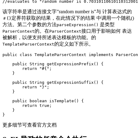
//evaluates to "random number is 0.70310110610110312001
该字符串是通过连接文字”random number is”与 计算表达式的
定界符获取的结果，在此情况下的结果 中调用一个随机()
＃{}
方法。第二个参数的方法
是类型
parseExpression()
的。在
接口用于影响如何 表达
ParserContext
ParserContext
被解析，以便支持所述表达模板的功能。的
的定义如下所示。
TemplateParserContext
public class TemplateParserContext implements ParserCon
    public String getExpressionPrefix() {

        return "#{";

    }

    public String getExpressionSuffix() {

        return "}";

    }

    public boolean isTemplate() {

        return true;

    }

}
更多细节可查看官方文档