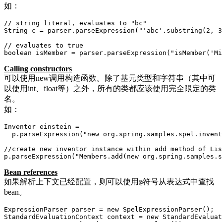
如：
// string literal, evaluates to "bc"

String c = parser.parseExpression("'abc'.substring(2, 3
// evaluates to true

boolean isMember = parser.parseExpression("isMember('Mi
Calling constructors
可以使用new调用构造函数。除了基元类型和字符串（其中可
以使用int、float等）之外，所有的类都应该使用完全限定的类
名。
如：
Inventor einstein = 

  p.parseExpression("new org.spring.samples.spel.invent
//create new inventor instance within add method of Lis
p.parseExpression("Members.add(new org.spring.samples.s
Bean references
如果解析上下文已经配置，则可以使用
符号从表达式中查找
@
bean。
ExpressionParser parser = new SpelExpressionParser();

StandardEvaluationContext context = new StandardEvaluat