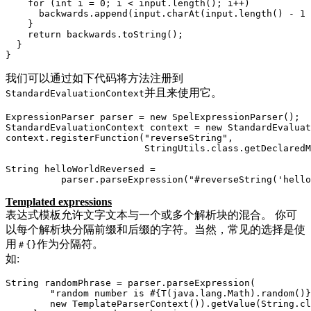
    for (int i = 0; i < input.length(); i++) 

      backwards.append(input.charAt(input.length() - 1 
    }

    return backwards.toString();

  }

}
我们可以通过如下代码将方法注册到
并且来使用它。
StandardEvaluationContext
ExpressionParser parser = new SpelExpressionParser();

StandardEvaluationContext context = new StandardEvaluat
context.registerFunction("reverseString", 

                         StringUtils.class.getDeclaredM
                                                       
String helloWorldReversed = 

          parser.parseExpression("#reverseString('hello
Templated expressions
表达式模板允许文字文本与一个或多个解析块的混合。 你可
以每个解析块分隔前缀和后缀的字符。当然，常见的选择是使
用
作为分隔符。
＃{}
如:
String randomPhrase = parser.parseExpression(

        "random number is #{T(java.lang.Math).random()}
        new TemplateParserContext()).getValue(String.cl