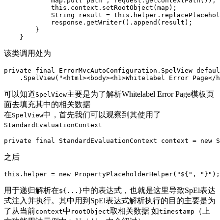
            map.put("path", request.getContextPath());

            this.context.setRootObject(map);

            String result = this.helper.replacePlacehol
            response.getWriter().append(result);

        }

    }
该类调用处为
private final ErrorMvcAutoConfiguration.SpelView defaul
    .SpelView("<html><body><h1>Whitelabel Error Page</h
可以知道
主要是为了解析Whitelabel Error Page模板页
SpelView
面去填充其中的相关数据
在
中，首先我们可以观察到其使用了
SpelView
StandardEvaluationContext
private final StandardEvaluationContext context = new S
之后
this.helper = new PropertyPlaceholderHelper("${", "}");
用于递归解析在
中的表达式，也就是这里导致SpEl表达
${...}
式注入并执行。其中用到SpEl表达式解析执行的目的主要是为
了从当前
中
取相关数据 如
（上
context
rootObject
timestamp