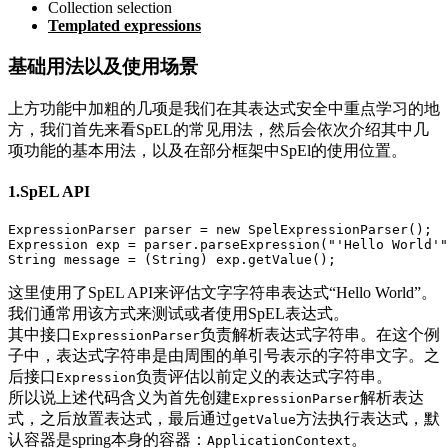
Collection selection
Templated expressions
基础用法以及使用场景
上方功能中加粗的几项是我们在其表达式安全中重点学习的地
方，我们首先来看SpEL的常见用法，然后会依次介绍其中几
项功能的基本用法，以及在部分框架中SpEl的使用位置。
1.SpEL API
ExpressionParser parser = new SpelExpressionParser();

Expression exp = parser.parseExpression("'Hello World'"
String message = (String) exp.getValue();
这里使用了SpEL API来评估文字字符串表达式“Hello World”。
我们通常用该方式来测试或者使用SpEL表达式。
其中接口
负责解析表达式字符串。在这个例
ExpressionParser
子中，表达式字符串是由周围的单引号表示的字符串文字。之
后接口
负责评估以前定义的表达式字符串。
Expression
所以说上述代码含义为首先创建
解析表达
ExpressionParser
式，之后放置表达式，最后通过
方法执行表达式，默
getValue
认容器是spring本身的容器：
。
ApplicationContext