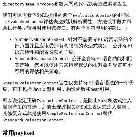
参数为恶意代码就会造成漏洞发生
directoryNameForPopup
我们可以再看下SpEL提供的两个
的区别。
EvaluationContext
（EvaluationContext评估表达式以解析属性，方法或字段并帮
助执行类型转换时使用该接口。有两个开箱即用的实现。）
SimpleEvaluationContext - 针对不需要SpEL语言语法的全
部范围并且应该受到有意限制的表达式类别，公开SpEL
语言特性和配置选项的子集。
StandardEvaluationContext - 公开全套SpEL语言功能和配
置选项。您可以使用它来指定默认的根对象并配置每个
可用的评估相关策略。
旨在仅支持SpEL语言语法的一个子
SimpleEvaluationContext
集。它不包括 Java类型引用，构造函数和bean引用。
所以说指定正确
，是防止SpEl表达式注入
EvaluationContext
漏洞产生的首选，之前出现过相关的SpEL表达式注入漏洞，
其修复方式就是使用
替代
SimpleEvaluationContext
。
StandardEvaluationContext
常用payload