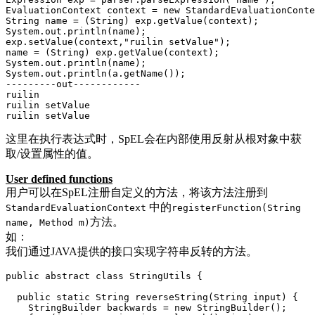
EvaluationContext context = new StandardEvaluationConte
String name = (String) exp.getValue(context);

System.out.println(name);

exp.setValue(context,"ruilin setValue");

name = (String) exp.getValue(context);

System.out.println(name);

System.out.println(a.getName());

---------out------------

ruilin

ruilin setValue

ruilin setValue
这里在执行表达式时，SpEL会在内部使用反射从根对象中获
取/设置属性的值。
User defined functions
用户可以在SpEL注册自定义的方法，将该方法注册到
中的
StandardEvaluationContext
registerFunction(String
方法。
name, Method m)
如：
我们通过JAVA提供的接口实现字符串反转的方法。
public abstract class StringUtils {

  public static String reverseString(String input) {

    StringBuilder backwards = new StringBuilder();
